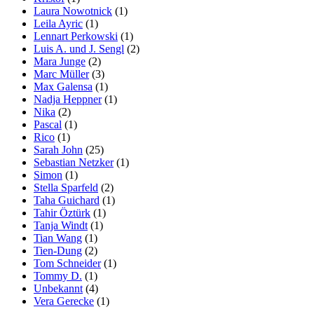
Laura Nowotnick
(1)
Leila Ayric
(1)
Lennart Perkowski
(1)
Luis A. und J. Sengl
(2)
Mara Junge
(2)
Marc Müller
(3)
Max Galensa
(1)
Nadja Heppner
(1)
Nika
(2)
Pascal
(1)
Rico
(1)
Sarah John
(25)
Sebastian Netzker
(1)
Simon
(1)
Stella Sparfeld
(2)
Taha Guichard
(1)
Tahir Öztürk
(1)
Tanja Windt
(1)
Tian Wang
(1)
Tien-Dung
(2)
Tom Schneider
(1)
Tommy D.
(1)
Unbekannt
(4)
Vera Gerecke
(1)